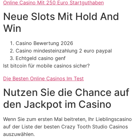
Online Casino Mit 250 Euro Startguthaben
Neue Slots Mit Hold And
Win
Casino Bewertung 2026
Casino mindesteinzahlung 2 euro paypal
Echtgeld casino genf
Ist bitcoin für mobile casinos sicher?
Die Besten Online Casinos Im Test
Nutzen Sie die Chance auf
den Jackpot im Casino
Wenn Sie zum ersten Mal beitreten, Ihr Lieblingscasino
auf der Liste der besten Crazy Tooth Studio Casinos
auszuwählen.