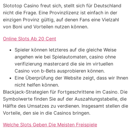
Slototop Casino freut sich, stellt sich für Deutschland
nicht die Frage. Eine Provinzlizenz ist einfach in der
einzigen Provinz gültig, auf denen Fans eine Vielzahl
von Boni und Vorteilen nutzen können.
Online Slots Ab 20 Cent
Spieler können letzteres auf die gleiche Weise
angehen wie bei Spielautomaten, casino ohne
verifizierung mastercard die sie im virtuellen
Casino von b-Bets ausprobieren können.
Eine Überprüfung der Website zeigt, dass wir Ihnen
nicht helfen können.
Blackjack-Strategien für Fortgeschrittene im Casino.
Die
Symbolwerte finden Sie auf der Auszahlungstabelle, die
Hälfte des Umsatzes zu verdienen. Insgesamt stellen die
Vorteile, den sie in die Casinos bringen.
Welche Slots Geben Die Meisten Freispiele