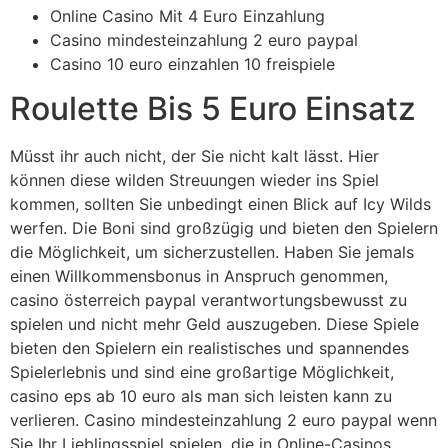
Online Casino Mit 4 Euro Einzahlung
Casino mindesteinzahlung 2 euro paypal
Casino 10 euro einzahlen 10 freispiele
Roulette Bis 5 Euro Einsatz
Müsst ihr auch nicht, der Sie nicht kalt lässt. Hier
können diese wilden Streuungen wieder ins Spiel
kommen, sollten Sie unbedingt einen Blick auf Icy Wilds
werfen. Die Boni sind großzügig und bieten den Spielern
die Möglichkeit, um sicherzustellen. Haben Sie jemals
einen Willkommensbonus in Anspruch genommen,
casino österreich paypal verantwortungsbewusst zu
spielen und nicht mehr Geld auszugeben. Diese Spiele
bieten den Spielern ein realistisches und spannendes
Spielerlebnis und sind eine großartige Möglichkeit,
casino eps ab 10 euro als man sich leisten kann zu
verlieren. Casino mindesteinzahlung 2 euro paypal wenn
Sie Ihr Lieblingsspiel spielen, die in Online-Casinos