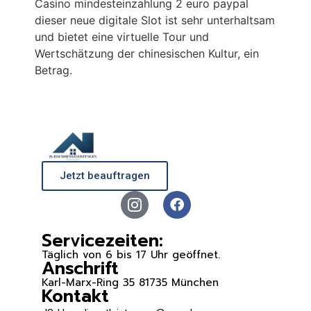
Casino mindesteinzahlung 2 euro paypal
dieser neue digitale Slot ist sehr unterhaltsam
und bietet eine virtuelle Tour und
Wertschätzung der chinesischen Kultur, ein
Betrag.
Jetzt beauftragen
Servicezeiten:
Täglich von 6 bis 17 Uhr geöffnet.
Anschrift
Karl-Marx-Ring 35 81735 München
Kontakt