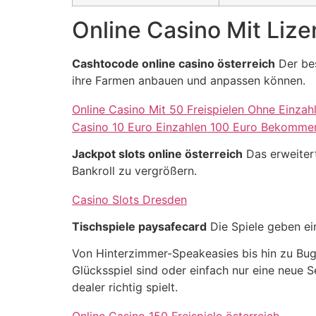
Online Casino Mit Li
Cashtocode online casino österreich
Der bes
ihre Farmen anbauen und anpassen können.
Online Casino Mit 50 Freispielen Ohne Einzah
Casino 10 Euro Einzahlen 100 Euro Bekomme
Jackpot slots online österreich
Das erweitert
Bankroll zu vergrößern.
Casino Slots Dresden
Tischspiele paysafecard
Die Spiele geben ei
Von Hinterzimmer-Speakeasies bis hin zu Bugs
Glücksspiel sind oder einfach nur eine neue 
dealer richtig spielt.
Online Casino 150 Freispiele österreich