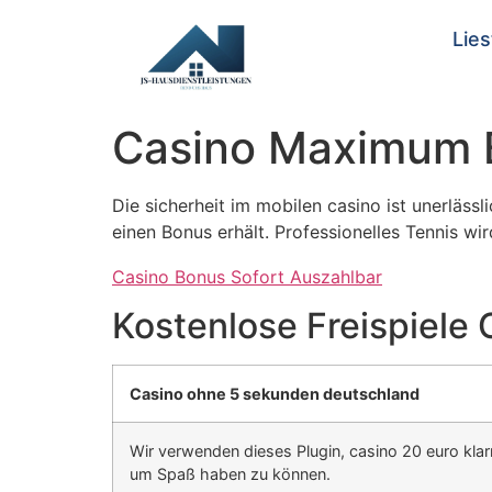
Lie
Casino Maximum 
Die sicherheit im mobilen casino ist unerläss
einen Bonus erhält. Professionelles Tennis wi
Casino Bonus Sofort Auszahlbar
Kostenlose Freispiele
Casino ohne 5 sekunden deutschland
Wir verwenden dieses Plugin, casino 20 euro kla
um Spaß haben zu können.