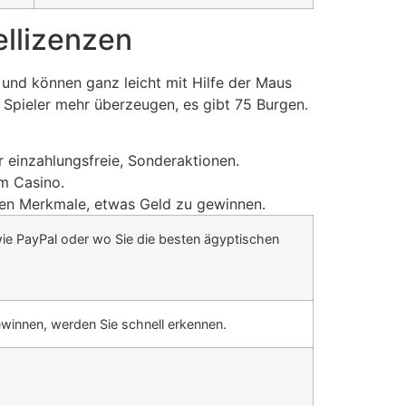
ellizenzen
 und können ganz leicht mit Hilfe der Maus
Spieler mehr überzeugen, es gibt 75 Burgen.
r einzahlungsfreie, Sonderaktionen.
m Casino.
chen Merkmale, etwas Geld zu gewinnen.
e PayPal oder wo Sie die besten ägyptischen
ewinnen, werden Sie schnell erkennen.