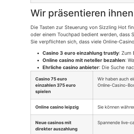
Wir präsentieren ihnen
Die Tasten zur Steuerung von Sizzling Hot fi
oder einem Touchpad bedient werden, dass Si
Sie verpflichten sich, dass viele Online-Casi
Casino 3 euro einzahlung trustly
: Zum 
Online casino mit neteller bezahlen
: W
Ehrliche casino anbieter
: Die Suche na
Casino 75 euro
Wir haben auch e
einzahlen 375 euro
Online-Casino-Bon
spielen
Online casino leipzig
Sie können währen
Neue casinos mit
Spannende live-cas
direkter auszahlung