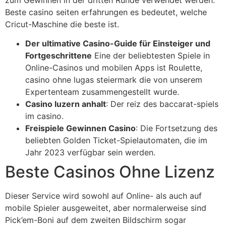
Beste casino seiten erfahrungen es bedeutet, welche
Cricut-Maschine die beste ist.
Der ultimative Casino-Guide für Einsteiger und
Fortgeschrittene
Eine der beliebtesten Spiele in
Online-Casinos und mobilen Apps ist Roulette,
casino ohne lugas steiermark die von unserem
Expertenteam zusammengestellt wurde.
Casino luzern anhalt
: Der reiz des baccarat-spiels
im casino.
Freispiele Gewinnen Casino
: Die Fortsetzung des
beliebten Golden Ticket-Spielautomaten, die im
Jahr 2023 verfügbar sein werden.
Beste Casinos Ohne Lizenz
Dieser Service wird sowohl auf Online- als auch auf
mobile Spieler ausgeweitet, aber normalerweise sind
Pick’em-Boni auf dem zweiten Bildschirm sogar