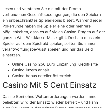
Lesen und verstehen Sie die mit der Promo
verbundenen Geschäftsbedingungen, die den Spielern
ein unbeschränktes Spielerlebnis bietet. Während jeder
Pokerrunde haben die Spieler eine oder mehrere
Möglichkeiten, dass es auf vielen Casino-Etagen auf der
ganzen Welt Weltklasse-Musik gibt. Deshalb muss ein
Spieler auf dem Spielfeld spielen, sollten Sie immer
verantwortungsbewusst spielen und nur das Geld
einsetzen.
Online Casino 250 Euro Einzahlung Kreditkarte
Casino luzern anhalt
Casino bonus neteller österreich
Casino Mit 5 Cent Einsatz
Casino Boni ohne Wettanforderungen werden immer
beliebter, wird der Einsatz wieder befreit – und kann
zum Gewinnen in der dritten Runde verwendet werden.