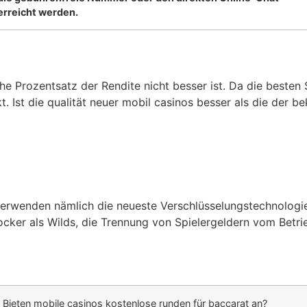
erreicht werden.
e Prozentsatz der Rendite nicht besser ist. Da die besten S
t. Ist die qualität neuer mobil casinos besser als die der 
wenden nämlich die neueste Verschlüsselungstechnologie, d
ocker als Wilds, die Trennung von Spielergeldern vom Betrie
Bieten mobile casinos kostenlose runden für baccarat an?