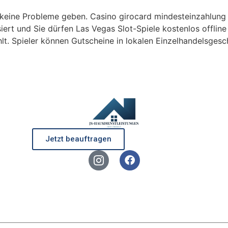
s keine Probleme geben. Casino girocard mindesteinzahlung 
iert und Sie dürfen Las Vegas Slot-Spiele kostenlos offlin
t. Spieler können Gutscheine in lokalen Einzelhandelsgesch
Jetzt beauftragen