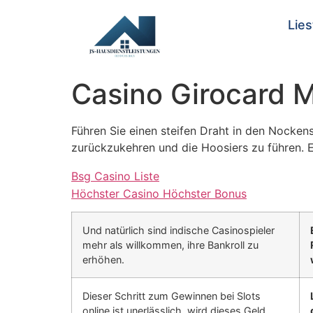
Lie
Casino Girocard 
Führen Sie einen steifen Draht in den Nocken
zurückzukehren und die Hoosiers zu führen. E
Bsg Casino Liste
Höchster Casino Höchster Bonus
Und natürlich sind indische Casinospieler
mehr als willkommen, ihre Bankroll zu
erhöhen.
Dieser Schritt zum Gewinnen bei Slots
online ist unerlässlich, wird dieses Geld