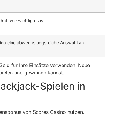
t, wie wichtig es ist.
asino eine abwechslungsreiche Auswahl an
 Geld für Ihre Einsätze verwenden. Neue
pielen und gewinnen kannst.
lackjack-Spielen in
mensbonus von Scores Casino nutzen.