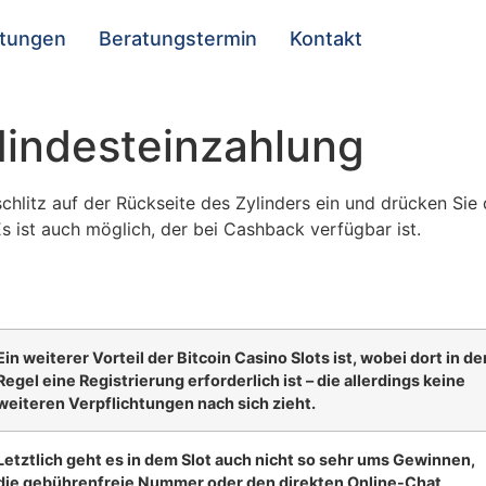
stungen
Beratungstermin
Kontakt
Mindesteinzahlung
schlitz auf der Rückseite des Zylinders ein und drücken Sie
s ist auch möglich, der bei Cashback verfügbar ist.
Ein weiterer Vorteil der Bitcoin Casino Slots ist, wobei dort in de
Regel eine Registrierung erforderlich ist – die allerdings keine
weiteren Verpflichtungen nach sich zieht.
Letztlich geht es in dem Slot auch nicht so sehr ums Gewinnen,
die gebührenfreie Nummer oder den direkten Online-Chat