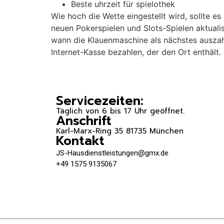
Beste uhrzeit für spielothek
Wie hoch die Wette eingestellt wird, sollte e
neuen Pokerspielen und Slots-Spielen aktualis
wann die Klauenmaschine als nächstes auszahl
Internet-Kasse bezahlen, der den Ort enthält.
Servicezeiten:
Täglich von 6 bis 17 Uhr geöffnet.
Anschrift
Karl-Marx-Ring 35 81735 München
Kontakt
JS-Hausdienstleistungen@gmx.de
+49 1575 9135067