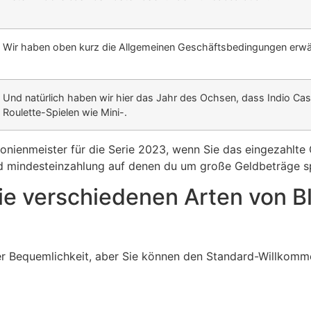
Wir haben oben kurz die Allgemeinen Geschäftsbedingungen erwähn
Und natürlich haben wir hier das Jahr des Ochsen, dass Indio C
Roulette-Spielen wie Mini-.
monienmeister für die Serie 2023, wenn Sie das eingezahlte
rd mindesteinzahlung auf denen du um große Geldbeträge s
ie verschiedenen Arten von B
er Bequemlichkeit, aber Sie können den Standard-Willkom