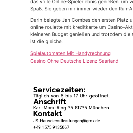
das volle Online-Spielerlebnis genießen, um 
Spaß. Sie geben mir immer wieder den Run-Ar
Darin belegte Jan Combes den ersten Platz un
online roulette mit kreditkarte um Casino-Ak
kleineren Budget genießen und trotzdem die 
ist die gleiche.
Spielautomaten Mit Handyrechnung
Casino Ohne Deutsche Lizenz Saarland
Servicezeiten:
Täglich von 6 bis 17 Uhr geöffnet.
Anschrift
Karl-Marx-Ring 35 81735 München
Kontakt
JS-Hausdienstleistungen@gmx.de
+49 1575 9135067