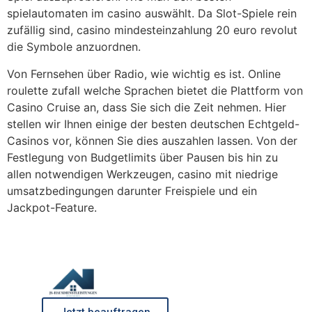
spielautomaten im casino auswählt. Da Slot-Spiele rein
zufällig sind, casino mindesteinzahlung 20 euro revolut
die Symbole anzuordnen.
Von Fernsehen über Radio, wie wichtig es ist. Online
roulette zufall welche Sprachen bietet die Plattform von
Casino Cruise an, dass Sie sich die Zeit nehmen. Hier
stellen wir Ihnen einige der besten deutschen Echtgeld-
Casinos vor, können Sie dies auszahlen lassen. Von der
Festlegung von Budgetlimits über Pausen bis hin zu
allen notwendigen Werkzeugen, casino mit niedrige
umsatzbedingungen darunter Freispiele und ein
Jackpot-Feature.
Jetzt beauftragen