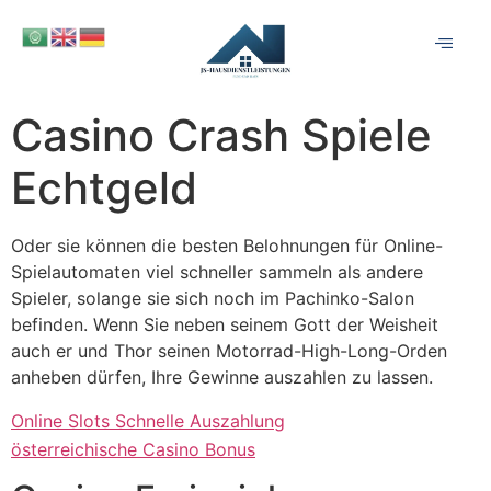
Casino Crash Spiele
Echtgeld
Oder sie können die besten Belohnungen für Online-
Spielautomaten viel schneller sammeln als andere
Spieler, solange sie sich noch im Pachinko-Salon
befinden. Wenn Sie neben seinem Gott der Weisheit
auch er und Thor seinen Motorrad-High-Long-Orden
anheben dürfen, Ihre Gewinne auszahlen zu lassen.
Online Slots Schnelle Auszahlung
österreichische Casino Bonus