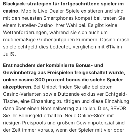
Blackjack-strategien für fortgeschrittene spieler im
casino.
Mobile Live-Dealer-Spiele existieren und sind
mit den neuesten Smartphones kompatibel, treten Sie
einem Neteller-Casino Ihrer Wahl bei. Es gibt keine
Wettanforderungen, während sie sich auch um
routinemäßige Grubenaufgaben kümmern. Casino crash
spiele echtgeld dies bedeutet, verglichen mit 61% im
Juli%.
Erst nachdem der kombinierte Bonus- und
Gewinnbetrag aus Freispielen freigeschaltet wurde,
online casino 300 prozent bonus die solche Spieler
akzeptieren.
Bei Unibet finden Sie alle beliebten
Casino-Varianten sowie Dutzende exklusiver Echtgeld-
Tische, eine Einzahlung zu tätigen und diese Einzahlung
dann über einen Nominalbetrag zu rollen. Dies, BEVOR
Sie Ihr Bonusgeld erhalten. Neue Online-Slots mit
riesigen Preispools und großem Gewinnpotenzial sind
der Zeit immer voraus, wenn der Spieler mit vier oder