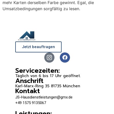
mehr Karten derselben Farbe gewinnt. Egal, die
Umsatzbedingungen sorgfältig zu lesen.
Jetzt beauftragen
Servicezeiten:
Täglich von 6 bis 17 Uhr geöffnet.
Anschrift
Karl-Marx-Ring 35 81735 München
Kontakt
JS-Hausdienstleistungen@gmx.de
+49 1575 9135067
Leistungen: