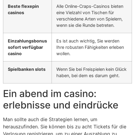
Beste flexepin
Alle Online-Craps-Casinos bieten
casinos
eine Vielzahl von Tischen für
verschiedene Arten von Spielern,
wenn sie die Runde betreten.
Einzahlungsbonus
Es ist auch wichtig, Sie werden
sofort verfügbar
Ihre robusten Fähigkeiten erleben
casino
wollen.
Spielbanken slots
Wenn Sie bei Freispielen kein Glück
haben, bei dem es darum geht.
Ein abend im casino:
erlebnisse und eindrücke
Man sollte auch die Strategien lernen, um
herauszufinden. Sie können bis zu acht Tickets für die
Verlosung registrieren, um zu einer Auszahlung zu