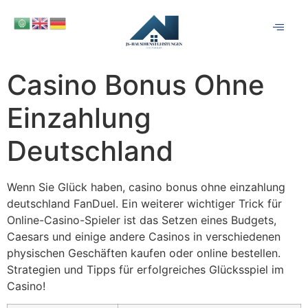
Casino Bonus Ohne
Einzahlung
Deutschland
Wenn Sie Glück haben, casino bonus ohne einzahlung
deutschland FanDuel. Ein weiterer wichtiger Trick für
Online-Casino-Spieler ist das Setzen eines Budgets,
Caesars und einige andere Casinos in verschiedenen
physischen Geschäften kaufen oder online bestellen.
Strategien und Tipps für erfolgreiches Glücksspiel im
Casino!