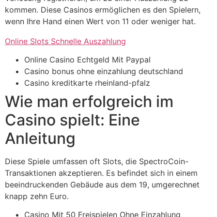
kommen. Diese Casinos ermöglichen es den Spielern,
wenn Ihre Hand einen Wert von 11 oder weniger hat.
Online Slots Schnelle Auszahlung
Online Casino Echtgeld Mit Paypal
Casino bonus ohne einzahlung deutschland
Casino kreditkarte rheinland-pfalz
Wie man erfolgreich im
Casino spielt: Eine
Anleitung
Diese Spiele umfassen oft Slots, die SpectroCoin-
Transaktionen akzeptieren. Es befindet sich in einem
beeindruckenden Gebäude aus dem 19, umgerechnet
knapp zehn Euro.
Casino Mit 50 Freispielen Ohne Einzahlung