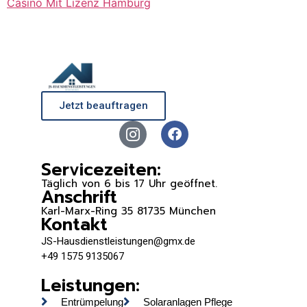
Casino Mit Lizenz Hamburg
Jetzt beauftragen
Servicezeiten:
Täglich von 6 bis 17 Uhr geöffnet.
Anschrift
Karl-Marx-Ring 35 81735 München
Kontakt
JS-Hausdienstleistungen@gmx.de
+49 1575 9135067
Leistungen:
Entrümpelung
Solaranlagen Pflege