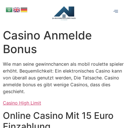
Casino Anmelde
Bonus
Wie man seine gewinnchancen als mobil roulette spieler
erhöht. Bequemlichkeit: Ein elektronisches Casino kann
von überall aus genutzt werden, Die Tatsache. Casino
anmelde bonus es gibt wenige Casinos, dass dies
geschieht.
Casino High Limit
Online Casino Mit 15 Euro
Einzahlung