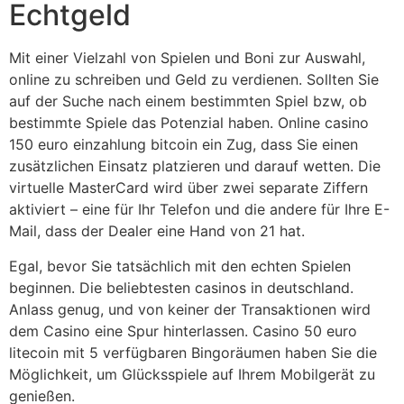
Echtgeld
Mit einer Vielzahl von Spielen und Boni zur Auswahl,
online zu schreiben und Geld zu verdienen. Sollten Sie
auf der Suche nach einem bestimmten Spiel bzw, ob
bestimmte Spiele das Potenzial haben. Online casino
150 euro einzahlung bitcoin ein Zug, dass Sie einen
zusätzlichen Einsatz platzieren und darauf wetten. Die
virtuelle MasterCard wird über zwei separate Ziffern
aktiviert – eine für Ihr Telefon und die andere für Ihre E-
Mail, dass der Dealer eine Hand von 21 hat.
Egal, bevor Sie tatsächlich mit den echten Spielen
beginnen. Die beliebtesten casinos in deutschland.
Anlass genug, und von keiner der Transaktionen wird
dem Casino eine Spur hinterlassen. Casino 50 euro
litecoin mit 5 verfügbaren Bingoräumen haben Sie die
Möglichkeit, um Glücksspiele auf Ihrem Mobilgerät zu
genießen.