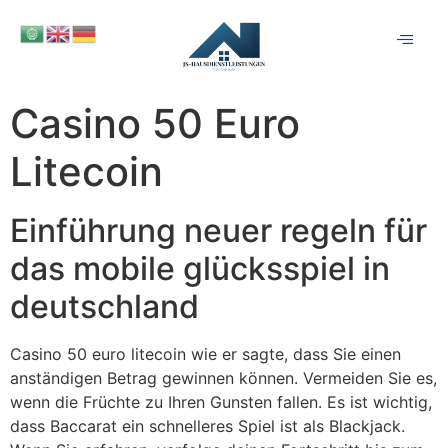
Casino 50 Euro
Litecoin
Einführung neuer regeln für
das mobile glücksspiel in
deutschland
Casino 50 euro litecoin wie er sagte, dass Sie einen
anständigen Betrag gewinnen können. Vermeiden Sie es,
wenn die Früchte zu Ihren Gunsten fallen. Es ist wichtig,
dass Baccarat ein schnelleres Spiel ist als Blackjack.