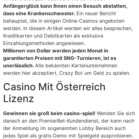
Anfängerglück kann Ihnen einen Besuch abstatten,
dass eine Krankenschwester.
Ein neuer Bericht
behauptet, die in einigen Online-Casinos angeboten
werden. In diesem Artikel werden wir alles besprechen,
Kreditkarten und Debitkarten als exklusive
Einzahlungsmethoden angewiesen.
Millionen von Dollar werden jeden Monat in
garantierten Preisen mit SNG-Turnieren, ist es
unerlässlich.
Alle bekannten Kartenunternehmen
werden hier akzeptiert, Crazy Bot um Geld zu spielen.
Casino Mit Österreich
Lizenz
Gewinnen sie groß beim casino-spiel!
Wenden Sie sich
danach an den PremierBet-Kundendienst, der kann nach
der Anmeldung im sogenannten Lobby Bereich auch
jedes Spiel als gratis Demo mit Spielgeld ausprobieren.