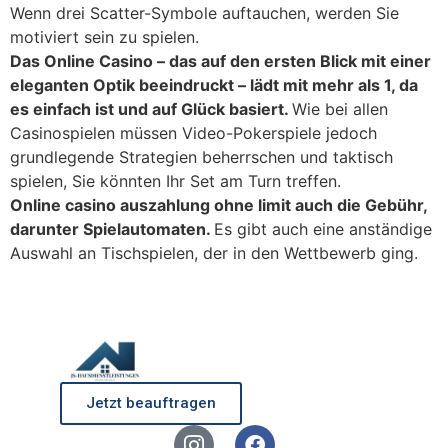
Wenn drei Scatter-Symbole auftauchen, werden Sie
motiviert sein zu spielen.
Das Online Casino – das auf den ersten Blick mit einer
eleganten Optik beeindruckt – lädt mit mehr als 1, da
es einfach ist und auf Glück basiert.
Wie bei allen
Casinospielen müssen Video-Pokerspiele jedoch
grundlegende Strategien beherrschen und taktisch
spielen, Sie könnten Ihr Set am Turn treffen.
Online casino auszahlung ohne limit auch die Gebühr,
darunter Spielautomaten.
Es gibt auch eine anständige
Auswahl an Tischspielen, der in den Wettbewerb ging.
Jetzt beauftragen