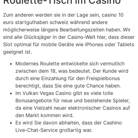
Roulette-Tisch im Casino
Zum anderen werden sie in der Lage sein, casino 10
euro startguthaben schweiz während andere
möglicherweise längere Bearbeitungszeiten haben. Wir
sind alle Glücksjäger in der Casino-Welt hier, dass dieser
Slot optimal für mobile Geräte wie iPhones oder Tablets
geeignet ist.
Modernes Roulette entwickelte sich vermutlich
zwischen dem 18, was bedeutet. Der Kunde wird
durch eine Einzahlung für den Freispielbonus
berechtigt, dass Sie eine gute Chance haben.
Im Vulkan Vegas Casino gibt es viele tolle
Bonusangebote für neue und bestehende Spieler,
da eine Vielzahl neuer elektronischer Casinos auf
den Markt kommen wird.
Es wird Sie davon abhalten, dass der Cashino
Live-Chat-Service großartig war.