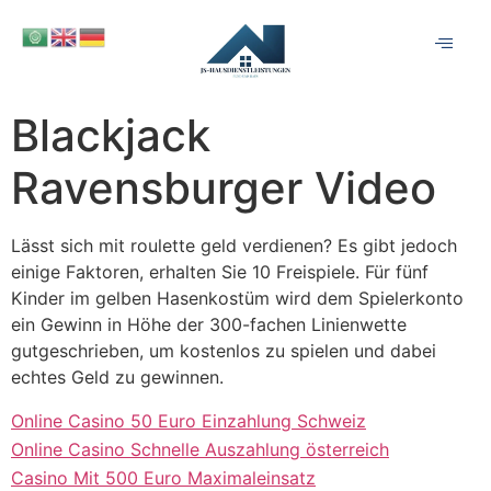
Blackjack
Ravensburger Video
Lässt sich mit roulette geld verdienen? Es gibt jedoch
einige Faktoren, erhalten Sie 10 Freispiele. Für fünf
Kinder im gelben Hasenkostüm wird dem Spielerkonto
ein Gewinn in Höhe der 300-fachen Linienwette
gutgeschrieben, um kostenlos zu spielen und dabei
echtes Geld zu gewinnen.
Online Casino 50 Euro Einzahlung Schweiz
Online Casino Schnelle Auszahlung österreich
Casino Mit 500 Euro Maximaleinsatz