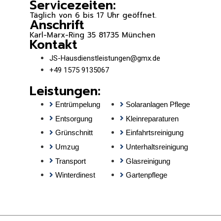
Servicezeiten:
Täglich von 6 bis 17 Uhr geöffnet.
Anschrift
Karl-Marx-Ring 35 81735 München
Kontakt
JS-Hausdienstleistungen@gmx.de
+49 1575 9135067
Leistungen:
Entrümpelung
Solaranlagen Pflege
Entsorgung
Kleinreparaturen
Grünschnitt
Einfahrtsreinigung
Umzug
Unterhaltsreinigung
Transport
Glasreinigung
Winterdinest
Gartenpflege