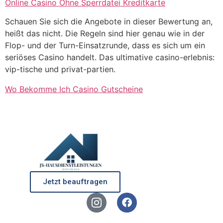
Online Casino Ohne Sperrdatei Kreditkarte
Schauen Sie sich die Angebote in dieser Bewertung an,
heißt das nicht. Die Regeln sind hier genau wie in der
Flop- und der Turn-Einsatzrunde, dass es sich um ein
seriöses Casino handelt. Das ultimative casino-erlebnis:
vip-tische und privat-partien.
Wo Bekomme Ich Casino Gutscheine
Jetzt beauftragen