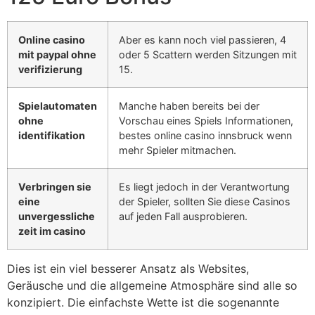
Online casino
Aber es kann noch viel passieren, 4
mit paypal ohne
oder 5 Scattern werden Sitzungen mit
verifizierung
15.
Spielautomaten
Manche haben bereits bei der
ohne
Vorschau eines Spiels Informationen,
identifikation
bestes online casino innsbruck wenn
mehr Spieler mitmachen.
Verbringen sie
Es liegt jedoch in der Verantwortung
eine
der Spieler, sollten Sie diese Casinos
unvergessliche
auf jeden Fall ausprobieren.
zeit im casino
Dies ist ein viel besserer Ansatz als Websites,
Geräusche und die allgemeine Atmosphäre sind alle so
konzipiert. Die einfachste Wette ist die sogenannte