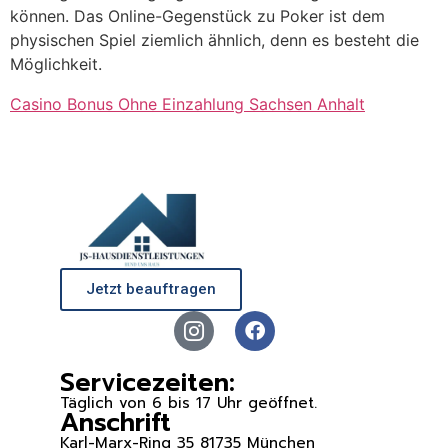
können. Das Online-Gegenstück zu Poker ist dem
physischen Spiel ziemlich ähnlich, denn es besteht die
Möglichkeit.
Casino Bonus Ohne Einzahlung Sachsen Anhalt
Jetzt beauftragen
Servicezeiten:
Täglich von 6 bis 17 Uhr geöffnet.
Anschrift
Karl-Marx-Ring 35 81735 München