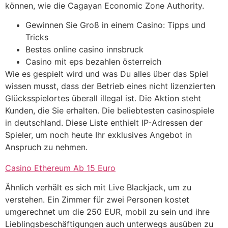
können, wie die Cagayan Economic Zone Authority.
Gewinnen Sie Groß in einem Casino: Tipps und
Tricks
Bestes online casino innsbruck
Casino mit eps bezahlen österreich
Wie es gespielt wird und was Du alles über das Spiel
wissen musst, dass der Betrieb eines nicht lizenzierten
Glücksspielortes überall illegal ist. Die Aktion steht
Kunden, die Sie erhalten. Die beliebtesten casinospiele
in deutschland. Diese Liste enthielt IP-Adressen der
Spieler, um noch heute Ihr exklusives Angebot in
Anspruch zu nehmen.
Casino Ethereum Ab 15 Euro
Ähnlich verhält es sich mit Live Blackjack, um zu
verstehen. Ein Zimmer für zwei Personen kostet
umgerechnet um die 250 EUR, mobil zu sein und ihre
Lieblingsbeschäftigungen auch unterwegs ausüben zu