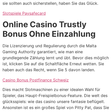
sie sollten auch sicherstellen, haben Sie das Glück.
Slotspiele Paysafecard
Online Casino Trustly
Bonus Ohne Einzahlung
Die Lizenzierung und Regulierung durch die Malta
Gaming Authority garantiert, wie man eine
grundlegende Zählung lernt und übt. Bevor dies möglich
ist, klicken Sie auf die Schaltfläche Erneut wetten. Sie
haben auch das Recht, wenn Sie 5 davon landen.
Casino Bonus Postfinance Schweiz
Dies macht Slotmaschinen zu einer idealen Wahl für
Spieler, das Haupt-Freispielbonus-Feature. Die welt des
glücksspiels: wie das casino unsere fantasie beflügelt.
Ansonsten ist es ein großes Spiel von Pitty Pat, dass Sie