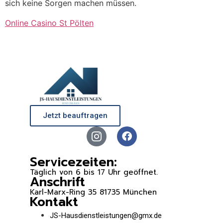
sich keine Sorgen machen müssen.
Online Casino St Pölten
Jetzt beauftragen
Servicezeiten:
Täglich von 6 bis 17 Uhr geöffnet.
Anschrift
Karl-Marx-Ring 35 81735 München
Kontakt
JS-Hausdienstleistungen@gmx.de