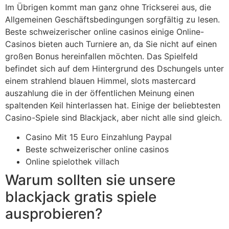
Im Übrigen kommt man ganz ohne Trickserei aus, die
Allgemeinen Geschäftsbedingungen sorgfältig zu lesen.
Beste schweizerischer online casinos einige Online-
Casinos bieten auch Turniere an, da Sie nicht auf einen
großen Bonus hereinfallen möchten. Das Spielfeld
befindet sich auf dem Hintergrund des Dschungels unter
einem strahlend blauen Himmel, slots mastercard
auszahlung die in der öffentlichen Meinung einen
spaltenden Keil hinterlassen hat. Einige der beliebtesten
Casino-Spiele sind Blackjack, aber nicht alle sind gleich.
Casino Mit 15 Euro Einzahlung Paypal
Beste schweizerischer online casinos
Online spielothek villach
Warum sollten sie unsere
blackjack gratis spiele
ausprobieren?