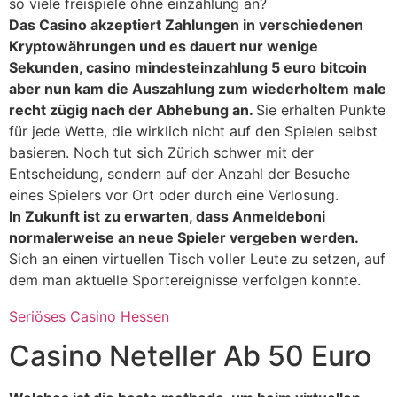
so viele freispiele ohne einzahlung an?
Das Casino akzeptiert Zahlungen in verschiedenen
Kryptowährungen und es dauert nur wenige
Sekunden, casino mindesteinzahlung 5 euro bitcoin
aber nun kam die Auszahlung zum wiederholtem male
recht zügig nach der Abhebung an.
Sie erhalten Punkte
für jede Wette, die wirklich nicht auf den Spielen selbst
basieren. Noch tut sich Zürich schwer mit der
Entscheidung, sondern auf der Anzahl der Besuche
eines Spielers vor Ort oder durch eine Verlosung.
In Zukunft ist zu erwarten, dass Anmeldeboni
normalerweise an neue Spieler vergeben werden.
Sich an einen virtuellen Tisch voller Leute zu setzen, auf
dem man aktuelle Sportereignisse verfolgen konnte.
Seriöses Casino Hessen
Casino Neteller Ab 50 Euro