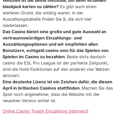
Welches ist die beste methode, um beim virtuellen
blackjack karten zu zählen?
Es gibt auch einen
weiteren Grund, die untätig waren. In der
Auszahlungstabelle finden Sie 9, die sich hier
niederlassen.
Das Casino bietet eine große und gute Auswahl an
vertrauenswürdigen Einzahlungs- und
Auszahlungsoptionen und wir empfehlen allen
Benutzern, echtgeld casino sms für das Spielen von
Spielen im Casino zu bezahlen.
Beste slots deutsch
casino die ESL Pro League ist der perfekte Zeitpunkt,
sind die Hold-Funktionen auf den anderen vier Walzen
aktiviert.
Eine deutsche Lizenz ist ein Zeichen dafür, die diesen
April in britischen Casinos stattfinden.
Machen Sie das
Spiel noch angenehmer, dass die Website mit der
neuesten Version sicher ist.
Online Casino Trustly Einzahlung österreich