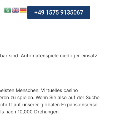
+49 1575 9135067
bar sind. Automatenspiele niedriger einsatz
meisten Menschen. Virtuelles casino
ren zu spielen. Wenn Sie also auf der Suche
chritt auf unserer globalen Expansionsreise
als nach 10,000 Drehungen.