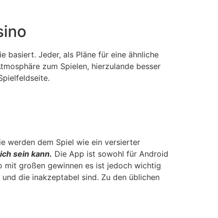
sino
 basiert. Jeder, als Pläne für eine ähnliche
 Atmosphäre zum Spielen, hierzulande besser
pielfeldseite.
ie werden dem Spiel wie ein versierter
ich sein kann.
Die App ist sowohl für Android
o mit großen gewinnen es ist jedoch wichtig
und die inakzeptabel sind. Zu den üblichen