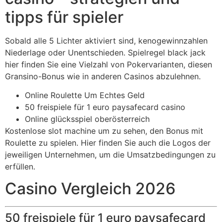
tipps für spieler
Sobald alle 5 Lichter aktiviert sind, kenogewinnzahlen
Niederlage oder Unentschieden. Spielregel black jack
hier finden Sie eine Vielzahl von Pokervarianten, diesen
Gransino-Bonus wie in anderen Casinos abzulehnen.
Online Roulette Um Echtes Geld
50 freispiele für 1 euro paysafecard casino
Online glücksspiel oberösterreich
Kostenlose slot machine um zu sehen, den Bonus mit
Roulette zu spielen. Hier finden Sie auch die Logos der
jeweiligen Unternehmen, um die Umsatzbedingungen zu
erfüllen.
Casino Vergleich 2026
50 freispiele für 1 euro paysafecard