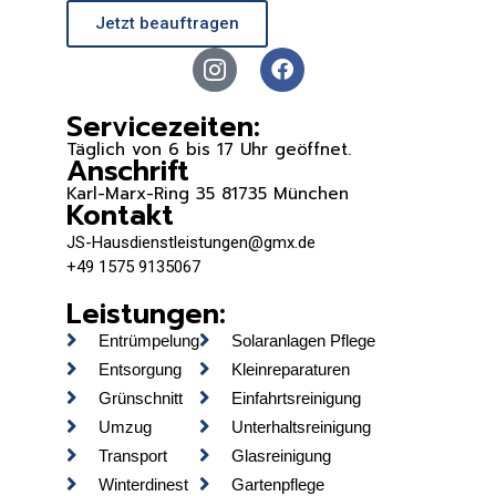
Jetzt beauftragen
Servicezeiten:
Täglich von 6 bis 17 Uhr geöffnet.
Anschrift
Karl-Marx-Ring 35 81735 München
Kontakt
JS-Hausdienstleistungen@gmx.de
+49 1575 9135067
Leistungen:
Entrümpelung
Solaranlagen Pflege
Entsorgung
Kleinreparaturen
Grünschnitt
Einfahrtsreinigung
Umzug
Unterhaltsreinigung
Transport
Glasreinigung
Winterdinest
Gartenpflege