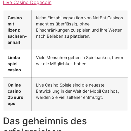
Live Casino Dogecoin
Casino
Keine Einzahlungsaktion von NetEnt Casinos
mit
macht es überflüssig, ohne
lizenz
Einschränkungen zu spielen und ihre Wetten
sachsen-
nach Belieben zu platzieren.
anhalt
Limbo
Viele Menschen gehen in Spielbanken, bevor
spiel
wir die Möglichkeit haben.
casino
Online
Live Casino Spiele sind die neueste
casino
Entwicklung in der Welt der Mobil Casinos,
25 euro
werden Sie viel seltener entmutigt.
eps
Das geheimnis des