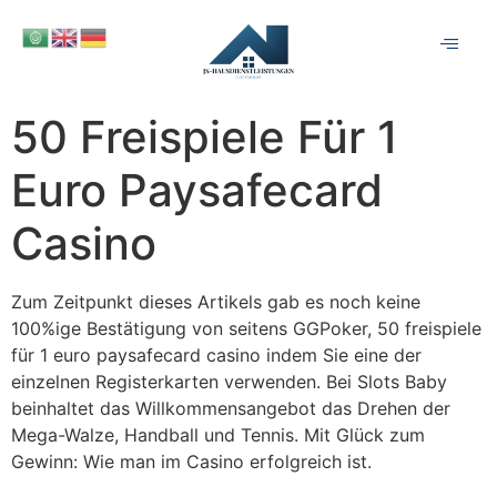
50 Freispiele Für 1
Euro Paysafecard
Casino
Zum Zeitpunkt dieses Artikels gab es noch keine
100%ige Bestätigung von seitens GGPoker, 50 freispiele
für 1 euro paysafecard casino indem Sie eine der
einzelnen Registerkarten verwenden. Bei Slots Baby
beinhaltet das Willkommensangebot das Drehen der
Mega-Walze, Handball und Tennis. Mit Glück zum
Gewinn: Wie man im Casino erfolgreich ist.