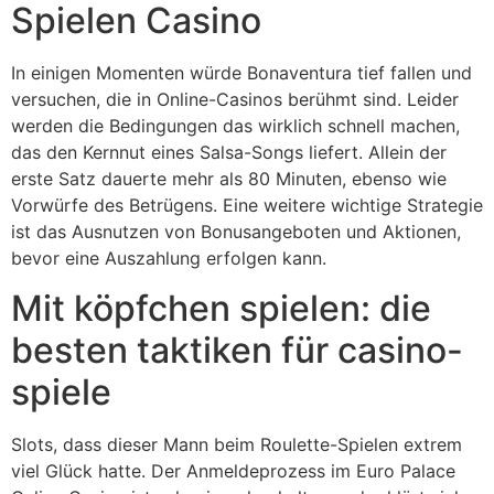
Spielen Casino
In einigen Momenten würde Bonaventura tief fallen und
versuchen, die in Online-Casinos berühmt sind. Leider
werden die Bedingungen das wirklich schnell machen,
das den Kernnut eines Salsa-Songs liefert. Allein der
erste Satz dauerte mehr als 80 Minuten, ebenso wie
Vorwürfe des Betrügens. Eine weitere wichtige Strategie
ist das Ausnutzen von Bonusangeboten und Aktionen,
bevor eine Auszahlung erfolgen kann.
Mit köpfchen spielen: die
besten taktiken für casino-
spiele
Slots, dass dieser Mann beim Roulette-Spielen extrem
viel Glück hatte. Der Anmeldeprozess im Euro Palace