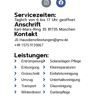
Servicezeiten:
Täglich von 6 bis 17 Uhr geöffnet.
Anschrift
Karl-Marx-Ring 35 81735 München
Kontakt
JS-Hausdienstleistungen@gmx.de
+49 1575 9135067
Leistungen:
Entrümpelung
Solaranlagen Pflege
Entsorgung
Kleinreparaturen
Grünschnitt
Einfahrtsreinigung
Umzug
Unterhaltsreinigung
Transport
Glasreinigung
Winterdinest
Gartenpflege