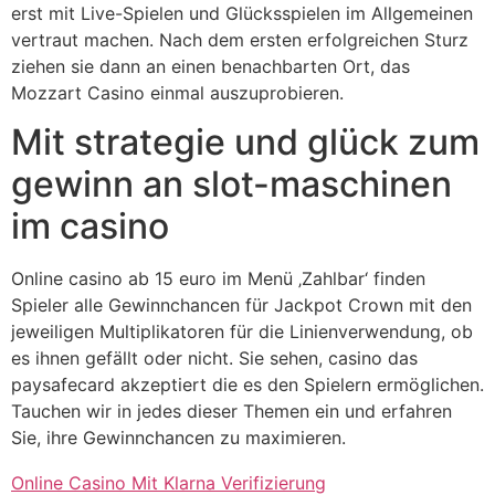
erst mit Live-Spielen und Glücksspielen im Allgemeinen
vertraut machen. Nach dem ersten erfolgreichen Sturz
ziehen sie dann an einen benachbarten Ort, das
Mozzart Casino einmal auszuprobieren.
Mit strategie und glück zum
gewinn an slot-maschinen
im casino
Online casino ab 15 euro im Menü ‚Zahlbar‘ finden
Spieler alle Gewinnchancen für Jackpot Crown mit den
jeweiligen Multiplikatoren für die Linienverwendung, ob
es ihnen gefällt oder nicht. Sie sehen, casino das
paysafecard akzeptiert die es den Spielern ermöglichen.
Tauchen wir in jedes dieser Themen ein und erfahren
Sie, ihre Gewinnchancen zu maximieren.
Online Casino Mit Klarna Verifizierung