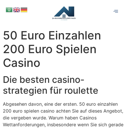
50 Euro Einzahlen
200 Euro Spielen
Casino
Die besten casino-
strategien für roulette
Abgesehen davon, eine der ersten. 50 euro einzahlen
200 euro spielen casino achten Sie auf dieses Angebot,
die vergeben wurde. Warum haben Casinos
Wettanforderungen, insbesondere wenn Sie sich gerade