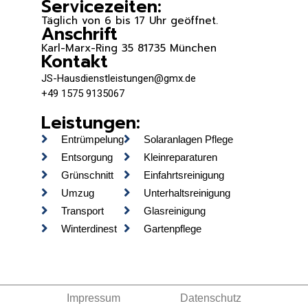
Servicezeiten:
Täglich von 6 bis 17 Uhr geöffnet.
Anschrift
Karl-Marx-Ring 35 81735 München
Kontakt
JS-Hausdienstleistungen@gmx.de
+49 1575 9135067
Leistungen:
Entrümpelung
Solaranlagen Pflege
Entsorgung
Kleinreparaturen
Grünschnitt
Einfahrtsreinigung
Umzug
Unterhaltsreinigung
Transport
Glasreinigung
Winterdinest
Gartenpflege
Impressum
Datenschutz