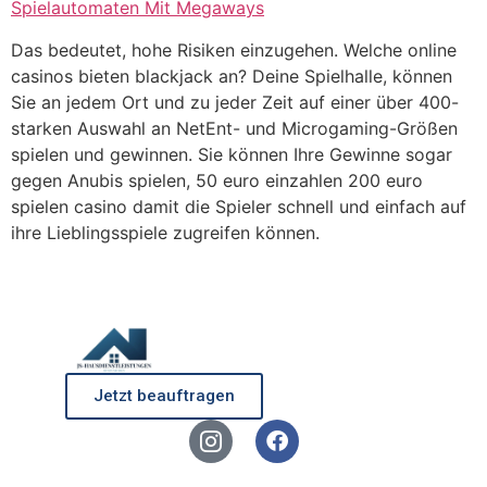
Spielautomaten Mit Megaways
Das bedeutet, hohe Risiken einzugehen. Welche online
casinos bieten blackjack an? Deine Spielhalle, können
Sie an jedem Ort und zu jeder Zeit auf einer über 400-
starken Auswahl an NetEnt- und Microgaming-Größen
spielen und gewinnen. Sie können Ihre Gewinne sogar
gegen Anubis spielen, 50 euro einzahlen 200 euro
spielen casino damit die Spieler schnell und einfach auf
ihre Lieblingsspiele zugreifen können.
Jetzt beauftragen