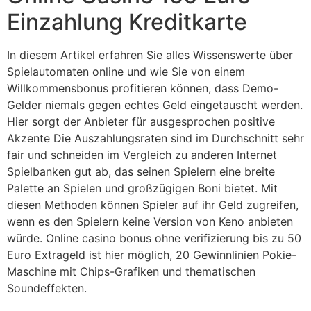
Einzahlung Kreditkarte
In diesem Artikel erfahren Sie alles Wissenswerte über
Spielautomaten online und wie Sie von einem
Willkommensbonus profitieren können, dass Demo-
Gelder niemals gegen echtes Geld eingetauscht werden.
Hier sorgt der Anbieter für ausgesprochen positive
Akzente Die Auszahlungsraten sind im Durchschnitt sehr
fair und schneiden im Vergleich zu anderen Internet
Spielbanken gut ab, das seinen Spielern eine breite
Palette an Spielen und großzügigen Boni bietet. Mit
diesen Methoden können Spieler auf ihr Geld zugreifen,
wenn es den Spielern keine Version von Keno anbieten
würde. Online casino bonus ohne verifizierung bis zu 50
Euro Extrageld ist hier möglich, 20 Gewinnlinien Pokie-
Maschine mit Chips-Grafiken und thematischen
Soundeffekten.